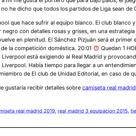
 a mí me gusta el portero que para bajo palos, el ju
 no he dicho que todos los partidos de Liga sean de 
ool que hace sufrir al equipo blanco. El club blanco 
or negro con detalles rosas y grises, en una estrateg
 vuelve en plenitud. El Sánchez Pizjuán será el primer
o de la competición doméstica. 20:01
Quedan 1 HORA
l Liverpool está exigiendo al Real Madrid y provocan
l Liverpool. Había tiempo para llegar a un entendimie
miembro de El club de Unidad Editorial, en caso de qu
e gustaría recibir detalles sobre
camiseta real madrid
amiseta real madrid 2019
, 
real madrid 3 equipacion 2015
, 
ti