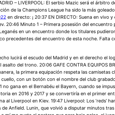
ADRID – LIVERPOOL: El serbio Mazic será el árbitro d
 de la Champions League ha sido la más goleadora. 
022
en directo: ¡ 20:37 EN DIRECTO: Suena en vivo y e
ev. 20:46 Minuto 1 – Primera posesión del encuentro p
 Leganés en un encuentro donde los titulares pudiero
inco precedentes del encuentro de esta noche. Falta
echo lucirá el escudo del Madrid y en el derecho el l
 asalto del trono. 20:06 GAFE CONTRA EQUIPOS BRIT
anera, la primera equipación respeta las camisetas c
 cuello, con un botón con el nombre del club grabad
no gana en el Bernabéu el Bayern, cuando se impuso 
victoria en 2016 y 2017 y se convertiría en el primer
a al Liverpool en Kiev. 19:47 Liverpool: Los ‘reds’ h
de Anfield. Lunin, que volvió a disputar minutos tras