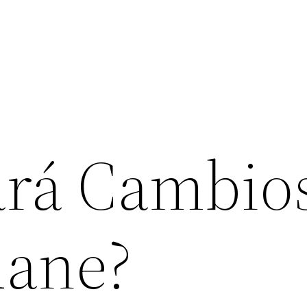
ará Cambio
dane?