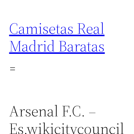
Saltar
al
Camisetas Real
contenido
Madrid Baratas
Arsenal F.C. –
Es.wikicitycouncil