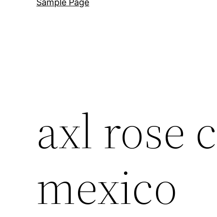
Sample Page
axl rose 
mexico