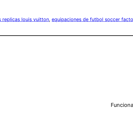
 replicas louis vuitton
, 
equipaciones de futbol soccer facto
Funciona