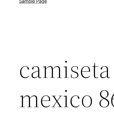
Sample Page
camiseta
mexico 86