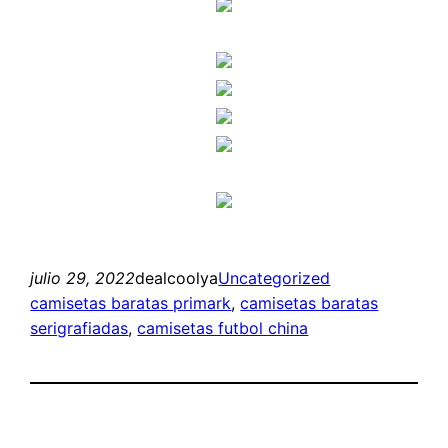
julio 29, 2022
dealcoolya
Uncategorized
camisetas baratas primark
, 
camisetas baratas
serigrafiadas
, 
camisetas futbol china