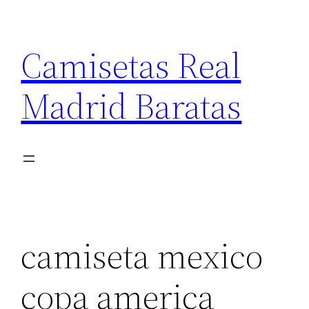
Saltar
al
Camisetas Real
contenido
Madrid Baratas
camiseta mexico
copa america