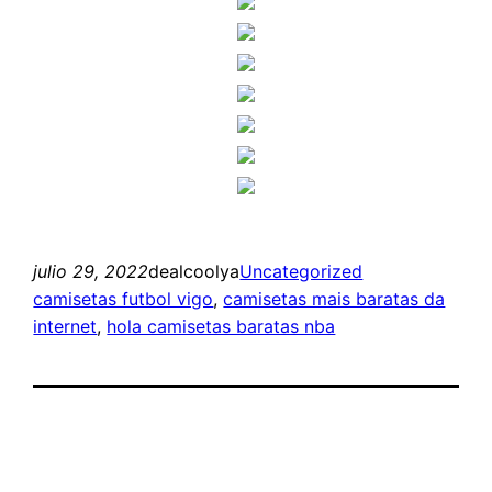
julio 29, 2022
dealcoolya
Uncategorized
camisetas futbol vigo
, 
camisetas mais baratas da
internet
, 
hola camisetas baratas nba