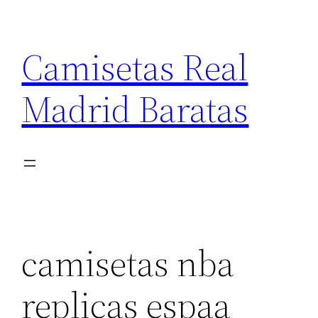
Saltar
al
Camisetas Real
contenido
Madrid Baratas
camisetas nba
replicas espaa