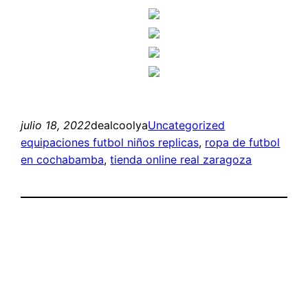
julio 18, 2022
dealcoolya
Uncategorized
equipaciones futbol niños replicas
, 
ropa de futbol
en cochabamba
, 
tienda online real zaragoza