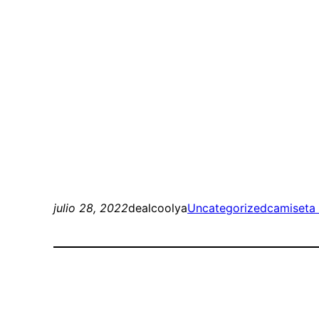
julio 28, 2022
dealcoolya
Uncategorized
camiseta 