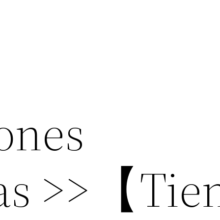
ones
vas >>【Tie