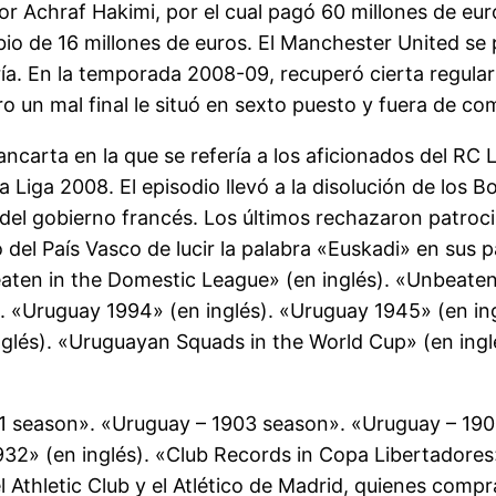
or Achraf Hakimi, por el cual pagó 60 millones de eur
bio de 16 millones de euros. El Manchester United se 
ría. En la temporada 2008-09, recuperó cierta regular
o un mal final le situó en sexto puesto y fuera de c
ncarta en la que se refería a los aficionados del R
la Liga 2008. El episodio llevó a la disolución de los
 del gobierno francés. Los últimos rechazaron patroc
del País Vasco de lucir la palabra «Euskadi» en sus 
aten in the Domestic League» (en inglés). «Unbeaten
. «Uruguay 1994» (en inglés). «Uruguay 1945» (en ing
lés). «Uruguayan Squads in the World Cup» (en inglé
01 season». «Uruguay – 1903 season». «Uruguay – 19
2» (en inglés). «Club Records in Copa Libertadores» 
el Athletic Club y el Atlético de Madrid, quienes com