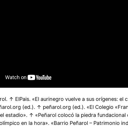
l. ↑ ElPais. «El aurinegro vuelve a sus orígenes: el 
rol.org (ed.). ↑ peñarol.org (ed.). «El Colegio «Fr
el estadio». ↑ «Peñarol colocó la piedra fundacional 
ímpico en la hora». «Barrio Peñarol – Patrimonio indu