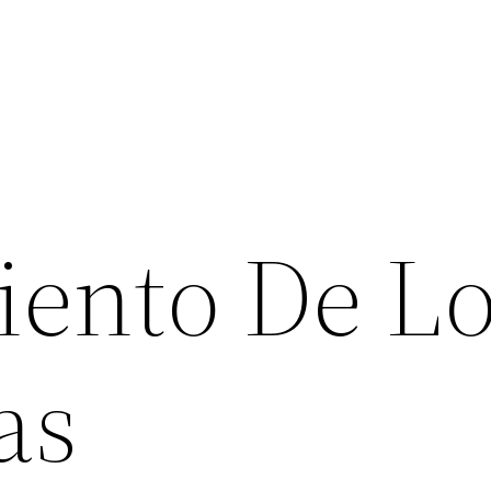
ento De L
as