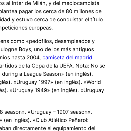
os al Inter de Milán, y del mediocampista
plantea pagar los cerca de 80 millones de
idad y estuvo cerca de conquistar el título
ompeticiones europeas.
C Lens como «pedófilos, desempleados y
 Boulogne Boys, uno de los más antiguos
inios hasta 2004,
camiseta del madrid
partidos de la Copa de la UEFA. Nota: No se
 during a League Season» (en inglés).
lés). «Uruguay 1997» (en inglés). «World
s). «Uruguay 1949» (en inglés). «Uruguay
08 season». «Uruguay – 1907 season».
(en inglés). «Club Atlético Peñarol:
praban directamente el equipamiento del