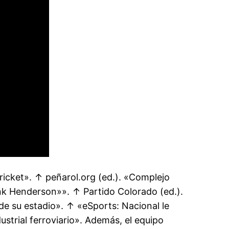
cricket». ↑ peñarol.org (ed.). «Complejo
ank Henderson»». ↑ Partido Colorado (ed.).
de su estadio». ↑ «eSports: Nacional le
strial ferroviario». Además, el equipo