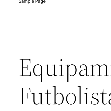
Sample Page
Equipami
Futbolist