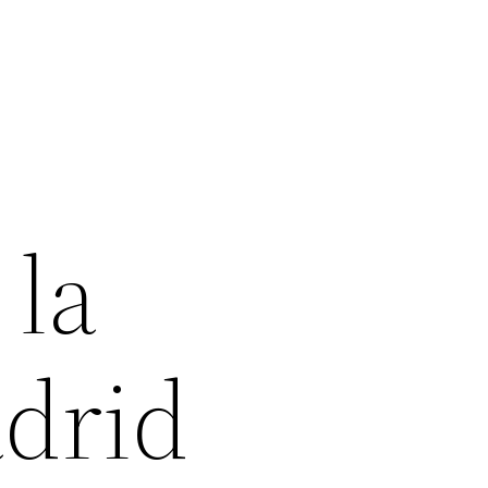
 la
adrid