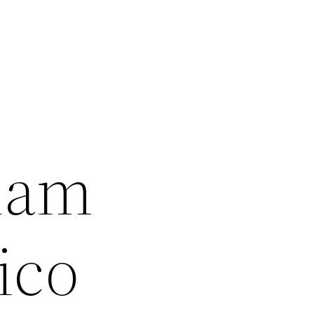
kham
ico