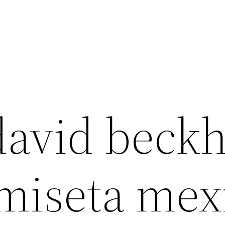
 david bec
amiseta mex