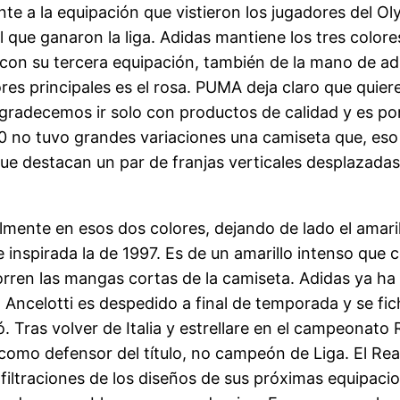
te a la equipación que vistieron los jugadores del O
 que ganaron la liga. Adidas mantiene los tres color
 con su tercera equipación, también de la mano de ad
res principales es el rosa. PUMA deja claro que quiere
Agradecemos ir solo con productos de calidad y es por
0 no tuvo grandes variaciones una camiseta que, eso s
e destacan un par de franjas verticales desplazadas h
ente en esos dos colores, dejando de lado el amarill
 inspirada la de 1997. Es de un amarillo intenso que
corren las mangas cortas de la camiseta. Adidas ya h
ncelotti es despedido a final de temporada y se fich
ró. Tras volver de Italia y estrellare en el campeonato
omo defensor del título, no campeón de Liga. El Rea
filtraciones de los diseños de sus próximas equipaci