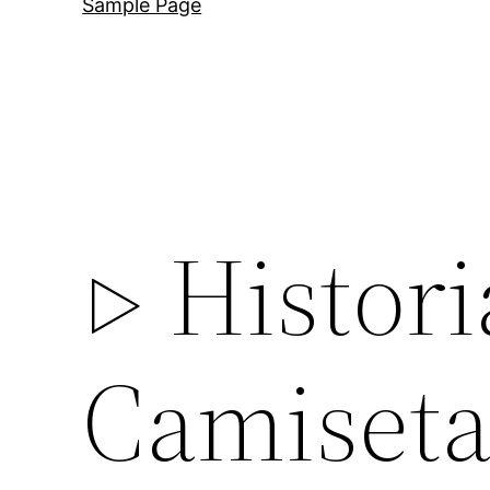
Sample Page
▷ Histori
Camiseta