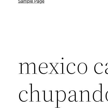
Sample Page
mexico c
chupand