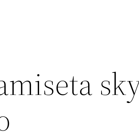
amiseta sk
o