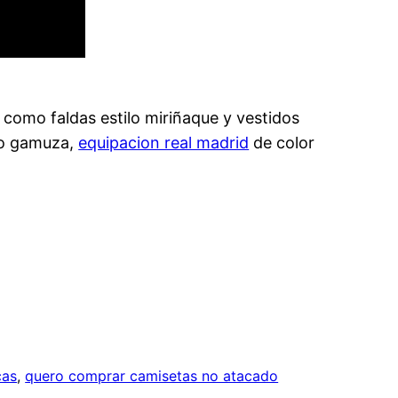
í como faldas estilo miriñaque y vestidos
s o gamuza,
equipacion real madrid
de color
cas
, 
quero comprar camisetas no atacado