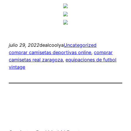
julio 29, 2022
dealcoolya
Uncategorized
comprar camisetas deportivas online
, 
comprar
camisetas real zaragoza
, 
equipaciones de futbol
vintage