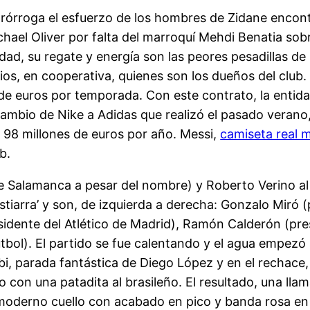
 prórroga el esfuerzo de los hombres de Zidane encon
chael Oliver por falta del marroquí Mehdi Benatia sobr
idad, su regate y energía son las peores pesadillas d
ios, en cooperativa, quienes son los dueños del club. 
 de euros por temporada. Con este contrato, la entid
ambio de Nike a Adidas que realizó el pasado verano,
s 98 millones de euros por año. Messi,
camiseta real 
b.
e Salamanca a pesar del nombre) y Roberto Verino al A
tiarra’ y son, de izquierda a derecha: Gonzalo Miró (
sidente del Atlético de Madrid), Ramón Calderón (pres
bol). El partido se fue calentando y el agua empezó 
, parada fantástica de Diego López y en el rechace, e
o con una patadita al brasileño. El resultado, una lla
 moderno cuello con acabado en pico y banda rosa en 