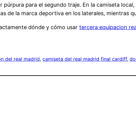
r púrpura para el segundo traje. En la camiseta local
jas de la marca deportiva en los laterales, mientras 
exactamente dónde y cómo usar
tercera equipacion re
n del real madrid
, 
camiseta del real madrid final cardiff
, 
do