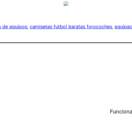
s de equipos
, 
camisetas futbol baratas forocoches
, 
equipac
Funciona