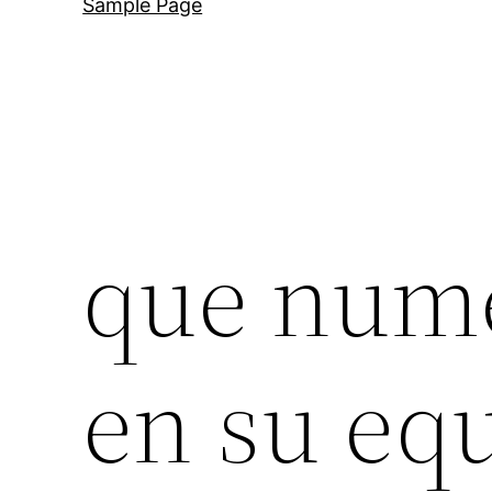
Sample Page
que nume
en su eq