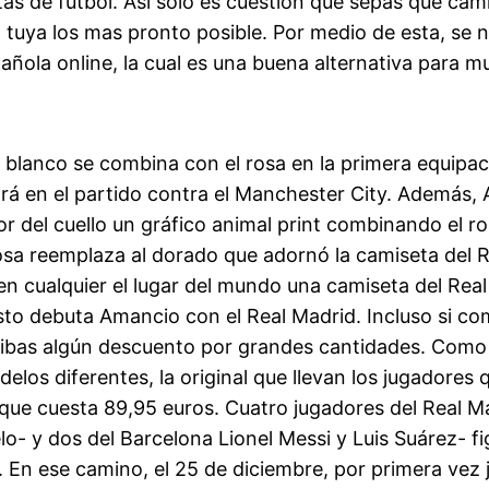
as de fútbol. Así solo es cuestión que sepas que cam
a tuya los mas pronto posible. Por medio de esta, se
pañola online, la cual es una buena alternativa para m
r blanco se combina con el rosa en la primera equipac
rá en el partido contra el Manchester City. Además, 
or del cuello un gráfico animal print combinando el ro
osa reemplaza al dorado que adornó la camiseta del R
en cualquier el lugar del mundo una camiseta del Real
to debuta Amancio con el Real Madrid. Incluso si com
ibas algún descuento por grandes cantidades. Como e
elos diferentes, la original que llevan los jugadores 
 que cuesta 89,95 euros. Cuatro jugadores del Real M
- y dos del Barcelona Lionel Messi y Luis Suárez- fig
. En ese camino, el 25 de diciembre, por primera vez