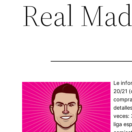
Real Mad
Le info
20/21 (
compra.
detalle
veces: 
liga es