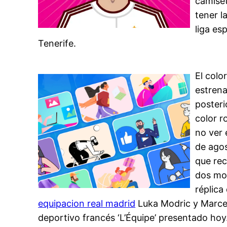
camiset
tener l
liga es
Tenerife.
El colo
estrena
posteri
color r
no ver 
de agos
que rec
dos mod
réplica
equipacion real madrid
Luka Modric y Marcelo
deportivo francés ‘L’Équipe’ presentado hoy