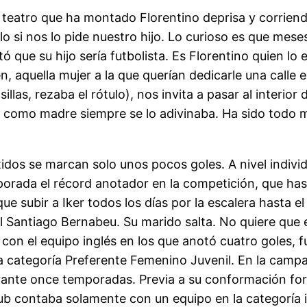
 teatro que ha montado Florentino deprisa y corrien
lo si nos lo pide nuestro hijo. Lo curioso es que mes
ó que su hijo sería futbolista. Es Florentino quien lo 
aquella mujer a la que querían dedicarle una calle e
las, rezaba el rótulo), nos invita a pasar al interior
como madre siempre se lo adivinaba. Ha sido todo muy
rtidos se marcan solo unos pocos goles. A nivel individ
porada el récord anotador en la competición, que h
e subir a Iker todos los días por la escalera hasta el
al Santiago Bernabeu. Su marido salta. No quiere que 
con el equipo inglés en los que anotó cuatro goles, f
n la categoría Preferente Femenino Juvenil. En la cam
rante once temporadas. Previa a su conformación form
ub contaba solamente con un equipo en la categoría in