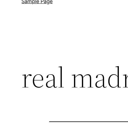
Sample Page
real madr