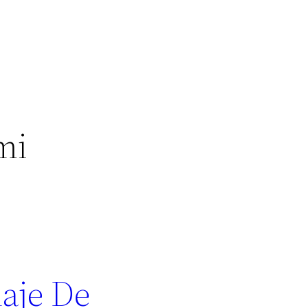
mi
haje De