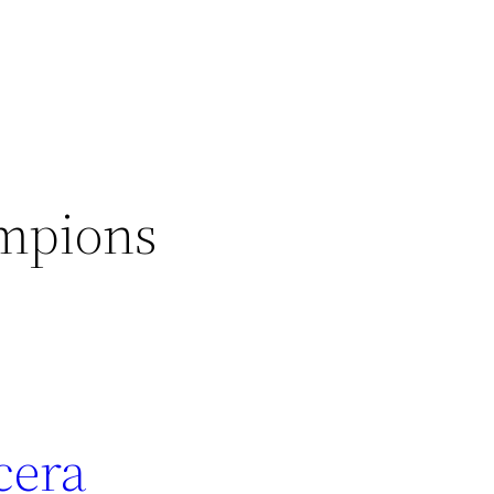
ampions
cera