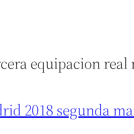
rcera equipacion real
drid 2018 segunda m