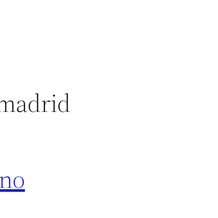
 madrid
ano