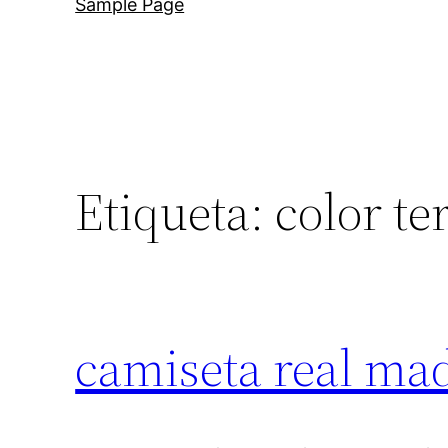
Sample Page
Etiqueta:
color te
camiseta real ma