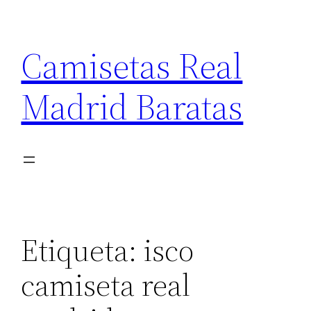
Saltar
al
Camisetas Real
contenido
Madrid Baratas
Etiqueta:
isco
camiseta real