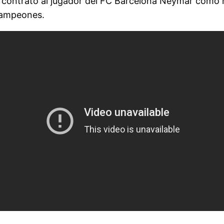
 contrató al jugador del FC Barcelona Neymar como n
 Campeones.