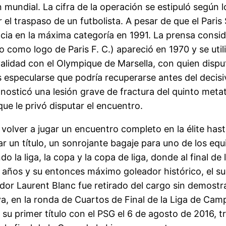
 mundial. La cifra de la operación se estipuló según
 el traspaso de un futbolista. A pesar de que el Paris
cia en la máxima categoría en 1991. La prensa consider
o como logo de Paris F. C.) apareció en 1970 y se uti
ivalidad con el Olympique de Marsella, con quien disp
 especularse que podría recuperarse antes del decisi
agnosticó una lesión grave de fractura del quinto met
ue le privó disputar el encuentro.
 volver a jugar un encuentro completo en la élite has
ar un título, un sonrojante bagaje para uno de los eq
 la liga, la copa y la copa de liga, donde al final d
años y su entonces máximo goleador histórico, el sue
dor Laurent Blanc fue retirado del cargo sin demostr
a, en la ronda de Cuartos de Final de la Liga de C
su primer título con el PSG el 6 de agosto de 2016, t