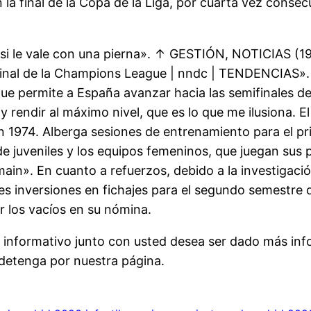
 la final de la Copa de la Liga, por cuarta vez consecu
si le vale con una pierna». ↑ GESTIÓN, NOTICIAS (19
 final de la Champions League | nndc | TENDENCIAS». A
ue permite a España avanzar hacia las semifinales del
 y rendir al máximo nivel, que es lo que me ilusiona. 
n 1974. Alberga sesiones de entrenamiento para el p
 de juveniles y los equipos femeninos, que juegan sus
rmain». En cuanto a refuerzos, debido a la investigac
 inversiones en fichajes para el segundo semestre 
ir los vacíos en su nómina.
o informativo junto con usted desea ser dado más in
detenga por nuestra página.