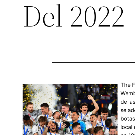
Del 2022
The F
Wembl
de la
se ad
botas
local