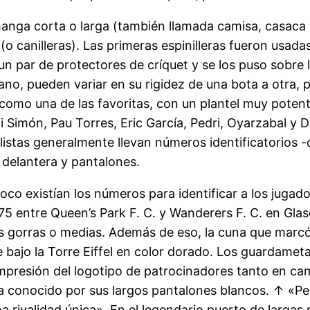
nga corta o larga (también llamada camisa, casaca o
s (o canilleras). Las primeras espinilleras fueron usa
 par de protectores de críquet y se los puso sobre 
no, pueden variar en su rigidez de una bota a otra, 
 como una de las favoritas, con un plantel muy poten
ai Simón, Pau Torres, Eric García, Pedri, Oyarzabal 
listas generalmente llevan números identificatorios 
 delantera y pantalones.
co existían los números para identificar a los jugado
75 entre Queen’s Park F. C. y Wanderers F. C. en Glas
s gorras o medias. Además de eso, la cuna que marcó
nte bajo la Torre Eiffel en color dorado. Los guardam
 impresión del logotipo de patrocinadores tanto en c
ra conocido por sus largos pantalones blancos. ↑ «Peña
a rivalidad única». En el legendario puerto de largas