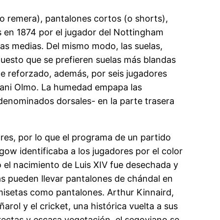
 remera), pantalones cortos (o shorts),
das en 1874 por el jugador del Nottingham
las medias. Del mismo modo, las suelas,
puesto que se prefieren suelas más blandas
te reforzado, además, por seis jugadores
y Dani Olmo. La humedad empapa las
-denominados dorsales- en la parte trasera
res, por lo que el programa de un partido
gow identificaba a los jugadores por el color
 el nacimiento de Luis XIV fue desechada y
etas pueden llevar pantalones de chándal en
amisetas como pantalones. Arthur Kinnaird,
rol y el cricket, una histórica vuelta a sus
 rectas y escasa vegetación, el segoviano se