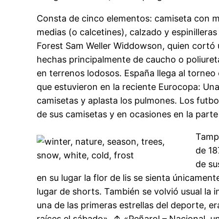
Consta de cinco elementos: camiseta con ma
medias (o calcetines), calzado y espinillera
Forest Sam Weller Widdowson, quien cortó un
hechas principalmente de caucho o poliureta
en terrenos lodosos. España llega al torneo
que estuvieron en la reciente Eurocopa: Un
camisetas y aplasta los pulmones. Los futbo
de sus camisetas y en ocasiones en la parte
Tampo
de 18
de su
en su lugar la flor de lis se sienta únicame
lugar de shorts. También se volvió usual la
una de las primeras estrellas del deporte, e
raíces el sábado». ↑ «Peñarol – Nacional, un