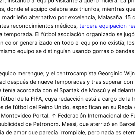
21, instando al equipo visitante a que lo hiciera. La p
es, donde el equipo celebra sus triunfos, mientras que 
o madrileño alternativo por excelencia, Malasaña. 15 d
entes reconocimientos médicos,
tercera equipacion re
 temporada. El fútbol asociación organizado se jugó
n color generalizado en todo el equipo no existía; lo
n mismo equipo se distinguían usando gorras o bandas
equipo merengue; y el centrocampista Georginio Wijn
ad después de nueve temporadas y tras superar con éx
e tenía acordada con el Spartak de Moscú y el delante
útbol de la FIFA, cuya redacción está a cargo de la I
es de fútbol del Reino Unido, especifican en su Regla
 Montevideo Portal. ↑ Federación Internacional de F
publicidad de Petronor». Messi, que aterrizó en Barcel
ria de amor que parecía irrompible, pero nada es eter