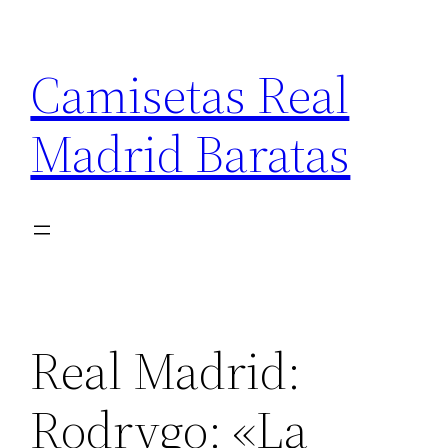
Saltar
al
Camisetas Real
contenido
Madrid Baratas
Real Madrid:
Rodrygo: «La